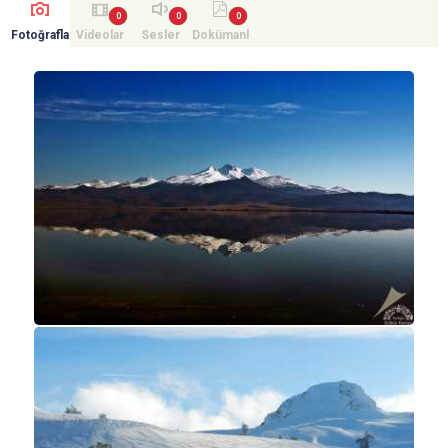
Fotoğrafla
Videolar
Sesler
Dokümanl
r
ar