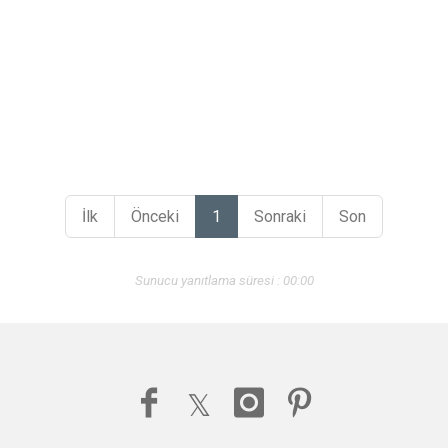
İlk
Önceki
1
Sonraki
Son
Sunucu yanıtlama süresi : 00:00