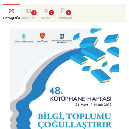
Fotoğrafla
Videolar
Sesler
Dokümanl
r
ar