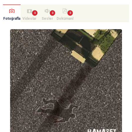
Fotoğrafla
Videolar
Sesler
Dokümanl
r
ar