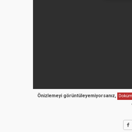
Önizlemeyi görüntüleyemiyorsanız,
Doküma