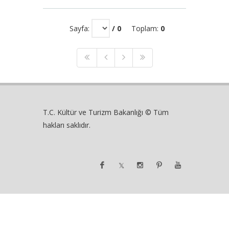
Sayfa:
/ 0
Toplam:
0
T.C. Kültür ve Turizm Bakanlığı © Tüm
hakları saklıdır.