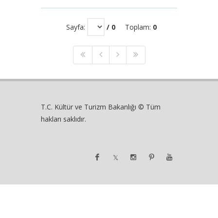
Sayfa:
/ 0
Toplam:
0
T.C. Kültür ve Turizm Bakanlığı © Tüm
hakları saklıdır.