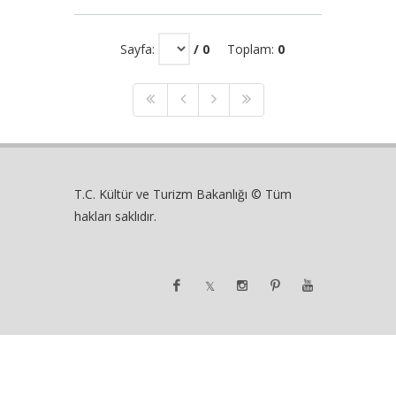
Sayfa:
/ 0
Toplam:
0
T.C. Kültür ve Turizm Bakanlığı © Tüm
hakları saklıdır.