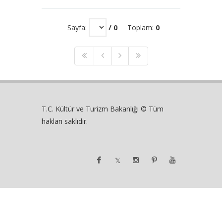
Sayfa:
/ 0
Toplam:
0
T.C. Kültür ve Turizm Bakanlığı © Tüm
hakları saklıdır.