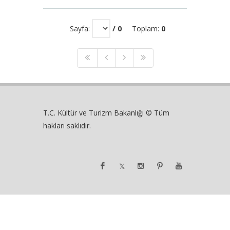
Sayfa:
/ 0
Toplam:
0
T.C. Kültür ve Turizm Bakanlığı © Tüm
hakları saklıdır.