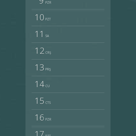
9
PZR
10
PZT
11
SA
12
CRŞ
13
PRŞ
14
CU
15
CTS
16
PZR
17