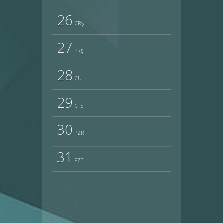
26
CRŞ
27
PRŞ
28
CU
29
CTS
30
PZR
31
PZT