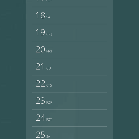
PZT
18
SA
19
CRŞ
20
PRŞ
21
CU
22
CTS
23
PZR
24
PZT
25
SA