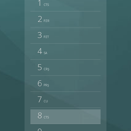
1
CTS
2
PZR
3
PZT
4
SA
5
CRŞ
6
PRŞ
7
CU
8
CTS