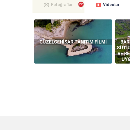
Fotoğraflar
Videolar
GÜZELCEHİSAR TANITIM FİLMİ
BAR
SÜTUN
VE R
UYG