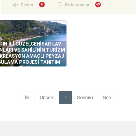
Sesler
Dokümanlar
TIN İLİ GÜZELCEHİSAR LAV
LARI VE SAHİLİNİN TURİZM
EKREASYON AMAÇLI PEYZAJ
ULAMA PROJESİ TANITIM
FİLMİ
İlk
Önceki
1
Sonraki
Son