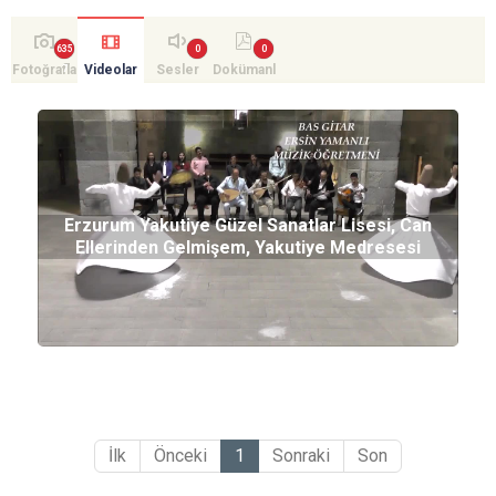
Fotoğrafla
Videolar
Sesler
Dokümanl
r
ar
Erzurum Yakutiye Güzel Sanatlar Lisesi, Can
Ellerinden Gelmişem, Yakutiye Medresesi
İlk
Önceki
1
Sonraki
Son