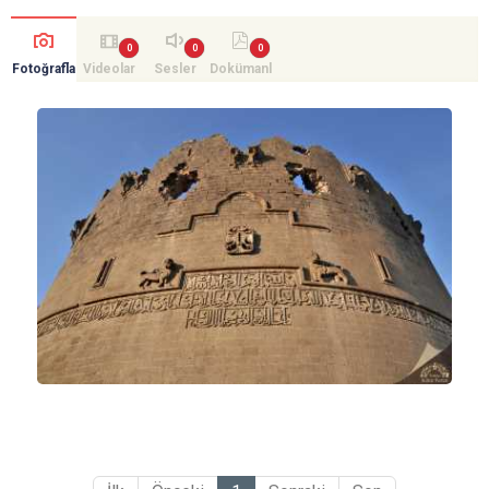
Fotoğrafla
Videolar
Sesler
Dokümanl
r
ar