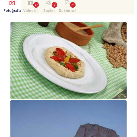
Fotoğrafla
Videolar
Sesler
Dokümanl
r
ar