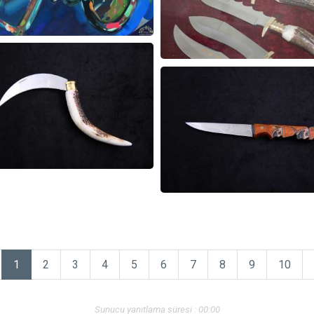
1
2
3
4
5
6
7
8
9
10
Sunucu yanıtlama süresi : 00:00