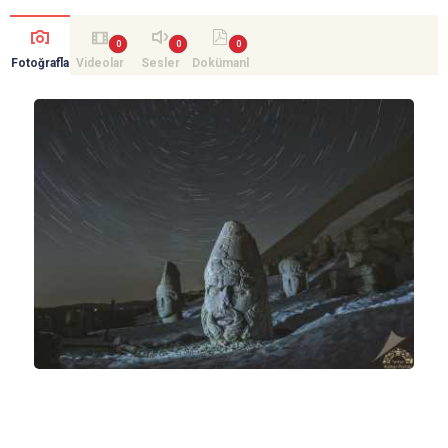
Fotoğrafla
Videolar
Sesler
Dokümanl
r
ar