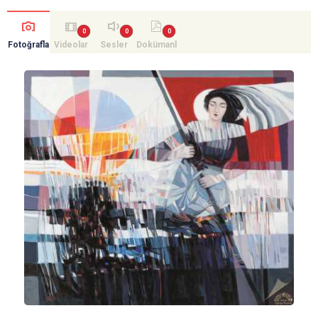
Fotoğrafla
Videolar
Sesler
Dokümanl
r
ar