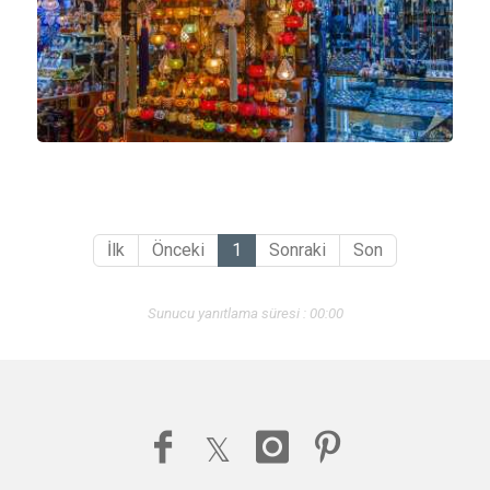
İlk
Önceki
1
Sonraki
Son
Sunucu yanıtlama süresi : 00:00