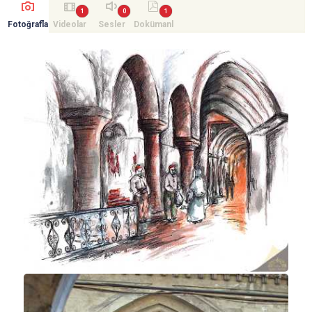
Fotoğrafla
Videolar
Sesler
Dokümanl
r
ar