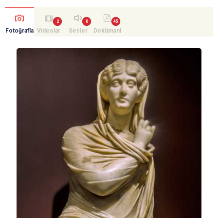
Fotoğrafla
Videolar
Sesler
Dokümanl
r
ar