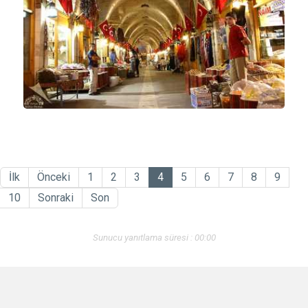
İlk
Önceki
1
2
3
4
5
6
7
8
9
10
Sonraki
Son
Sunucu yanıtlama süresi : 00:00