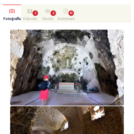
Fotoğrafla
Videolar
Sesler
Dokümanl
r
ar