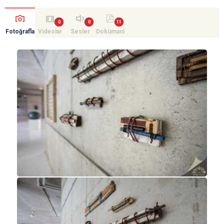
Fotoğrafla
Videolar
Sesler
Dokümanl
r
ar