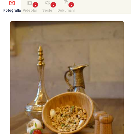
Fotoğrafla
Videolar
Sesler
Dokümanl
r
ar