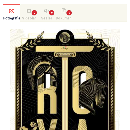
Fotoğrafla
Videolar
Sesler
Dokümanl
r
ar