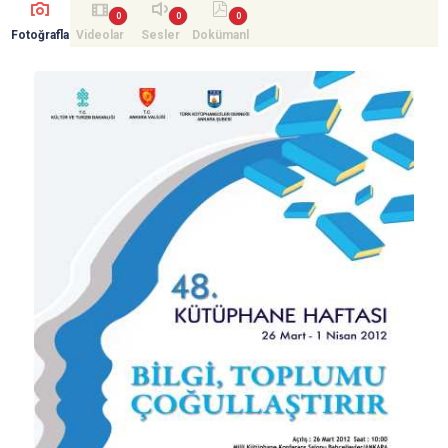
Fotoğrafla
Videolar
Sesler
Dokümanl
r
ar