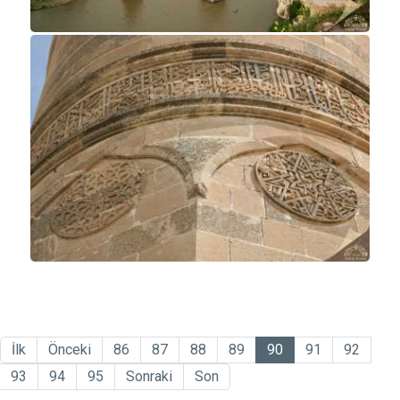
İlk
Önceki
86
87
88
89
90
91
92
93
94
95
Sonraki
Son