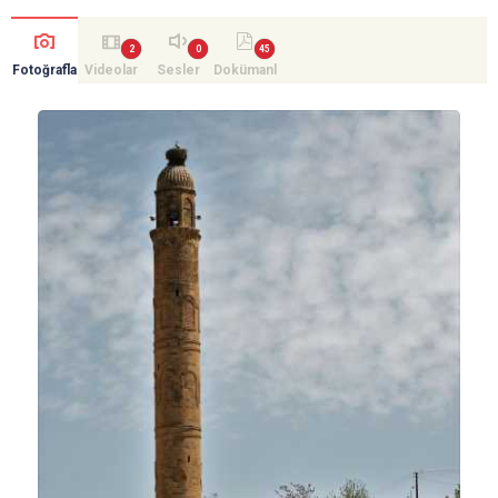
Fotoğrafla
Videolar
Sesler
Dokümanl
r
ar