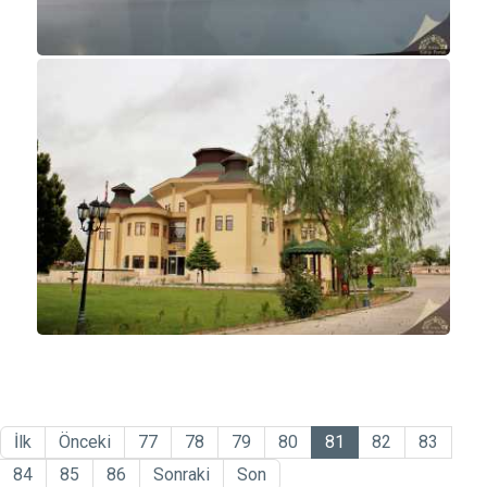
İlk
Önceki
77
78
79
80
81
82
83
84
85
86
Sonraki
Son