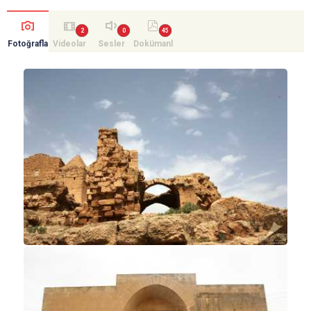
Fotoğrafla
Videolar
Sesler
Dokümanl
r
ar