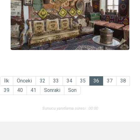
İlk
Önceki
32
33
34
35
36
37
38
39
40
41
Sonraki
Son
Sunucu yanıtlama süresi : 00:00