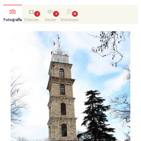
Fotoğrafla
Videolar
Sesler
Dokümanl
r
ar