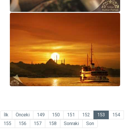
İlk
Önceki
149
150
151
152
153
154
155
156
157
158
Sonraki
Son