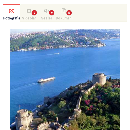
Fotoğrafla
Videolar
Sesler
Dokümanl
r
ar