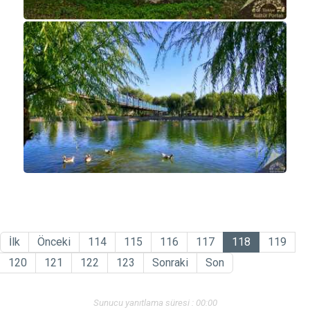
İlk
Önceki
114
115
116
117
118
119
120
121
122
123
Sonraki
Son
Sunucu yanıtlama süresi : 00:00