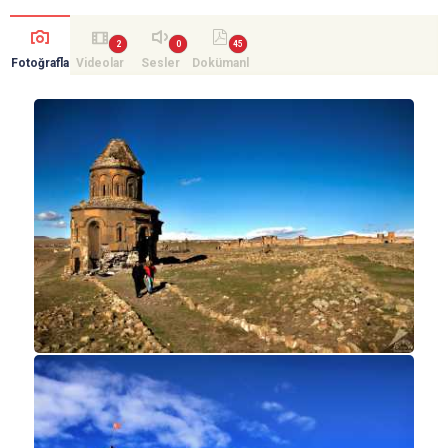
Fotoğrafla
Videolar
Sesler
Dokümanl
r
ar