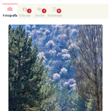
Fotoğrafla
Videolar
Sesler
Dokümanl
r
ar