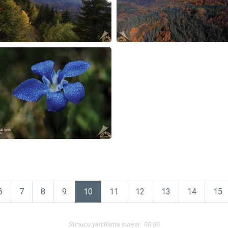
6
7
8
9
10
11
12
13
14
15
Sunucu yanıtlama süresi : 00:00