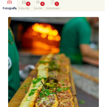
Fotoğrafla
Videolar
Sesler
Dokümanl
r
ar