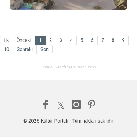
İlk
Önceki
1
2
3
4
5
6
7
8
9
10
Sonraki
Son
Sunucu yanıtlama süresi : 00:00
© 2026 Kültür Portalı - Tüm hakları saklıdır.