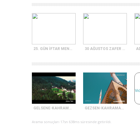
25. GÜN İFTAR MENÜSÜ
30 AĞUSTOS ZAFER BAYRAMI
A
Vid
GELSENE-KAHRAMANMARAŞ TANITIM FİLMİ
GEZSEN-KAHRAMANMARAŞ TANITIM FİLMİ
Arama sonuçları 17sn 638ms süresinde getirildi.