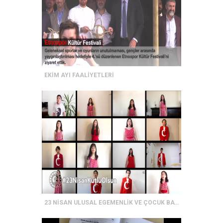
EKİM AYI FAALİYETLERİ
23 NİSAN ULUSAL EGEMENLİK VE ÇOCUK BAYRAMI