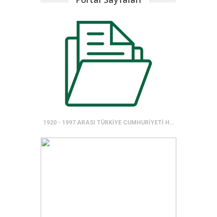
1920 - 1997 ARASI TÜRKİYE CUMHURİYETİ HÜKÜMETLERİ