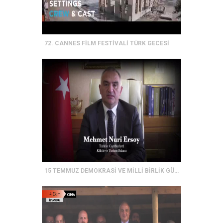
72. CANNES FİLM FESTİVALİ TÜRK GECESİ
15 TEMMUZ DEMOKRASİ VE MİLLİ BİRLİK GÜNÜ