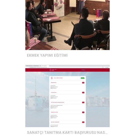
EKMEK YAPIMI EĞİTİMİ
SANATÇI TANITMA KARTI BAŞVURUSU NASIL YAPILIR ?