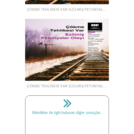
ÇÖKME TEHLİKESİ VAR-EZİLMİŞ PETUNYALAR OLAYI
ÇÖKME TEHLİKESİ VAR-EZİLMİŞ PETUNYALAR OLAYI
Etkinlikler ile ilgili bulunan diğer sonuçlar..