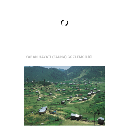
YABAN HAYATI (FAUNA) GÖZLEMCİLİĞİ