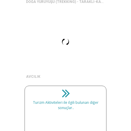
DOĞA YÜRÜYÜŞÜ (TREKKİNG) - TARAKLI-KARAGÖL-YANIK VE BEYKÜBET YAYLALARI
AVCILIK
Turizm Aktiviteleri ile ilgili bulunan diğer
sonuçlar..