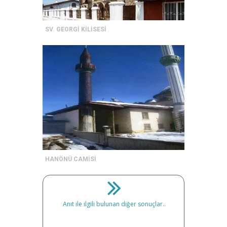
SV. GEORGİ KİLİSESİ
HANÖNÜ CAMİSİ
Anıt ile ilgili bulunan diğer sonuçlar..