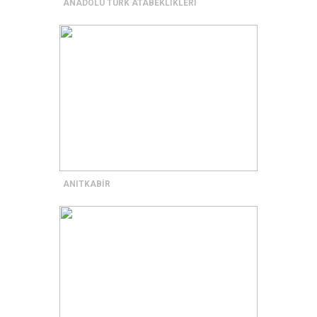
ANADOLU TÜRK ATABEKLİKLERİ
ANITKABİR