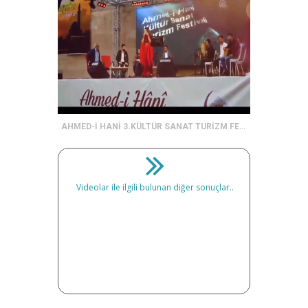
AHMED-İ HANİ 3.KÜLTÜR SANAT TURİZM FESTİVALİ BAŞLIYOR.
Videolar ile ilgili bulunan diğer sonuçlar..