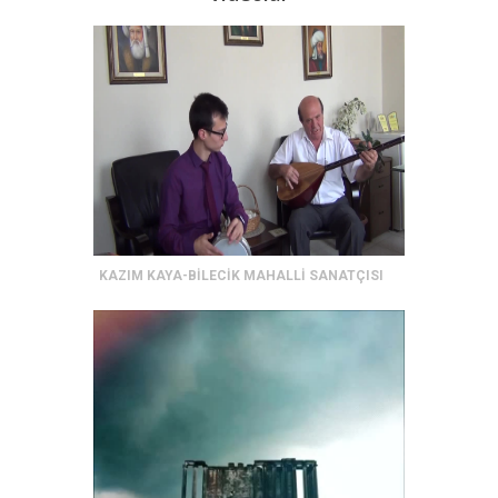
KAZIM KAYA-BİLECİK MAHALLİ SANATÇISI