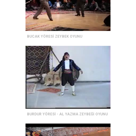
BUCAK YÖRESİ ZEYBEK OYUNU
BURDUR YÖRESİ - AL YAZMA ZEYBEĞİ OYUNU