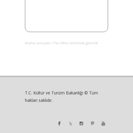
Arama sonuçları 17sn 59ms süresinde getirildi.
T.C. Kültür ve Turizm Bakanlığı © Tüm
hakları saklıdır.