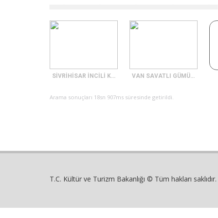
SİVRİHİSAR İNCİLİ KÜPE
VAN SAVATLI GÜMÜŞ İŞLEMESİ
Arama sonuçları 18sn 907ms süresinde getirildi.
T.C. Kültür ve Turizm Bakanlığı © Tüm hakları saklıdır.