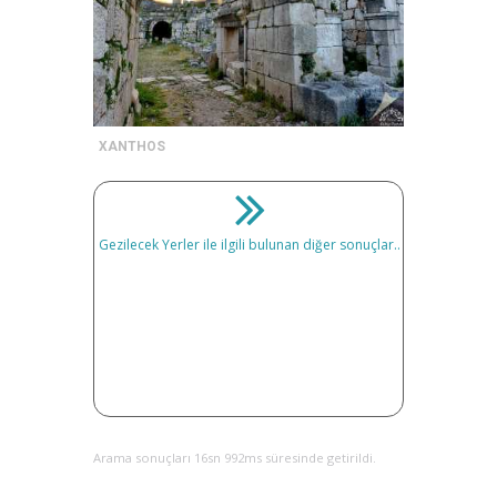
XANTHOS
Gezilecek Yerler ile ilgili bulunan diğer sonuçlar..
Arama sonuçları 16sn 992ms süresinde getirildi.