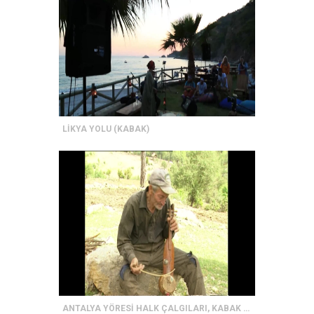
LİKYA YOLU (KABAK)
ANTALYA YÖRESİ HALK ÇALGILARI, KABAK KEMANE