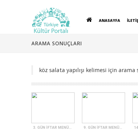
ANASAYFA
İLETİ
ARAMA SONUÇLARI
köz salata yapılışı kelimesi için arama 
3. GÜN İFTAR MENÜSÜ
9. GÜN İFTAR MENÜSÜ