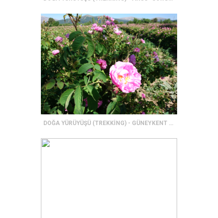
DOĞA YÜRÜYÜŞÜ (TREKKİNG) - GÜNEYKENT YÜRÜYÜŞ PARKURU