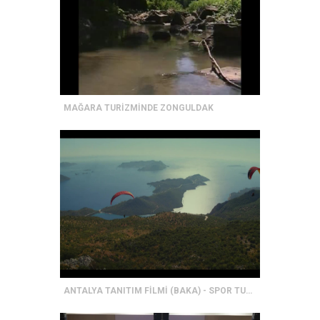
MAĞARA TURİZMİNDE ZONGULDAK
ANTALYA TANITIM FİLMİ (BAKA) - SPOR TURİZMİ