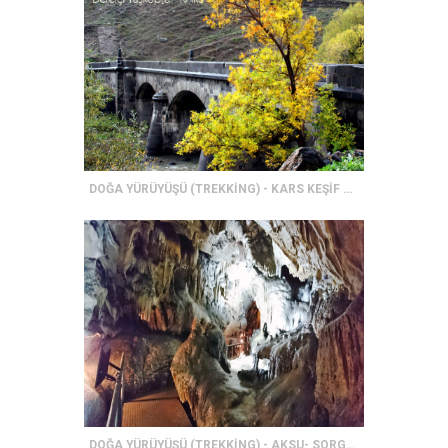
DOĞA YÜRÜYÜŞÜ (TREKKİNG) - KARS KEŞİF ROTASI
DOĞA YÜRÜYÜŞÜ (TREKKİNG) - AKSU- SORGUN BARAJI YÜRÜYÜŞ PARKURU