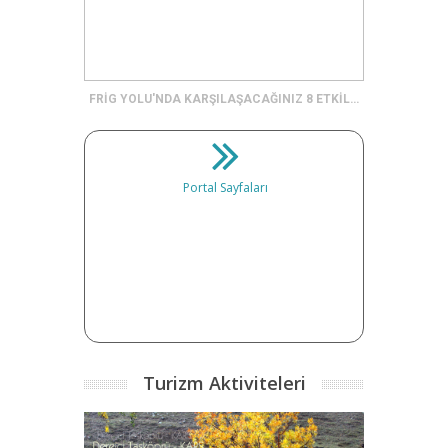
FRİG YOLU'NDA KARŞILAŞACAĞINIZ 8 ETKİLEYİCİ KAYA ANITI
Portal Sayfaları
Turizm Aktiviteleri