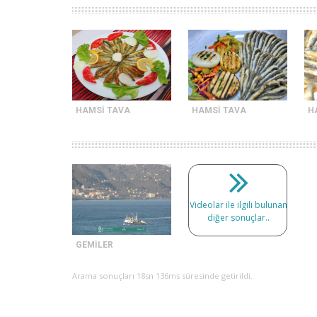
HAMSİ TAVA
HAMSİ TAVA
H
Videolar ile ilgili bulunan
diğer sonuçlar..
GEMİLER
Arama sonuçları 18sn 136ms süresinde getirildi.