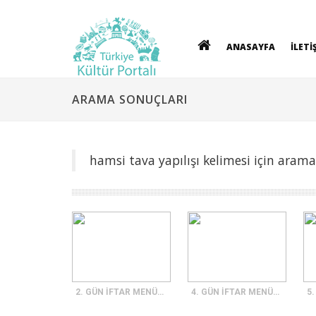
ANASAYFA
İLETİ
ARAMA SONUÇLARI
hamsi tava yapılışı kelimesi için arama
2. GÜN İFTAR MENÜSÜ
4. GÜN İFTAR MENÜSÜ