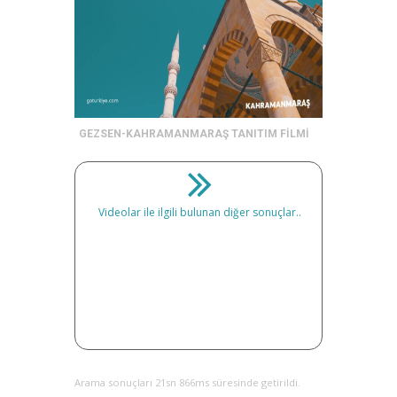
GEZSEN-KAHRAMANMARAŞ TANITIM FİLMİ
Videolar ile ilgili bulunan diğer sonuçlar..
Arama sonuçları 21sn 866ms süresinde getirildi.