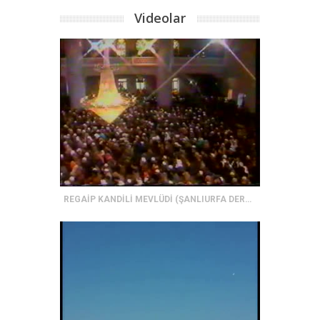
Videolar
REGAİP KANDİLİ MEVLÜDİ (ŞANLIURFA DERGAH CAMİİ)