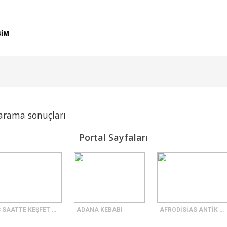
ŞİM
 arama sonuçları
Portal Sayfaları
48 SAATTE KEŞFET SAMSUN
ADANA KEBABI
AFRODİSİAS ANTİK KENTİ