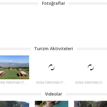
Fotoğraflar
Turizm Aktiviteleri
DOĞA YÜRÜYÜŞÜ (TREKKİNG) - GEYVE-SETÇE-HAMZAPINAR-KARAGÖL YAYLASI
DOĞA YÜRÜYÜŞÜ (TREKKİNG) - BELEN-GÜZELYAYLA (SOĞUKOLUK) MESİRE ALANI
DOĞA YÜRÜYÜŞÜ (TREKKİNG) - BOZDAĞ – DAĞKÜPLÜ ROTASI
Videolar