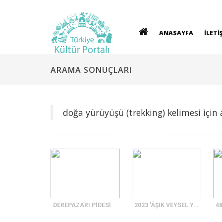
ANASAYFA
İLETİ
ARAMA SONUÇLARI
doğa yürüyüşü (trekking) kelimesi için
DEREPAZARI PİDESİ
2023 'ÂŞIK VEYSEL YILI'