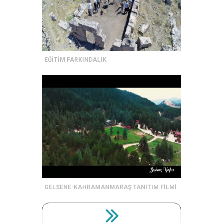
EĞİTİM FARKINDALIK
GELSENE-KAHRAMANMARAŞ TANITIM FİLMİ