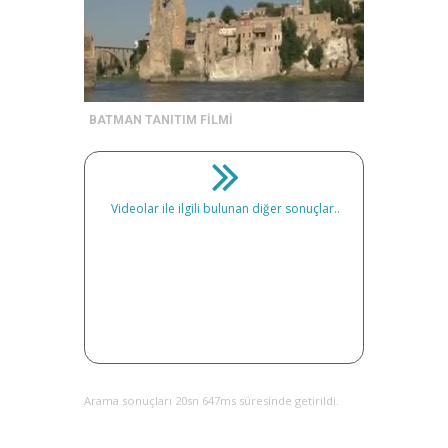
BATMAN TANITIM FİLMİ
Videolar ile ilgili bulunan diğer sonuçlar..
Arama sonuçları 20sn 647ms süresinde getirildi.