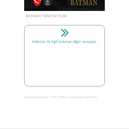
BATMAN TANITIM FİLMİ
Videolar ile ilgili bulunan diğer sonuçlar..
Arama sonuçları 19sn 630ms süresinde getirildi.